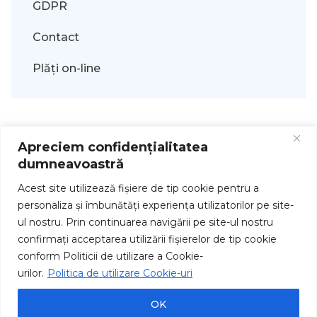
GDPR
Contact
Plăți on-line
Apreciem confidențialitatea
dumneavoastră
Acest site utilizează fişiere de tip cookie pentru a
personaliza și îmbunătăți experiența utilizatorilor pe site-
ul nostru. Prin continuarea navigării pe site-ul nostru
Drepturi de autor © 2026
confirmați acceptarea utilizării fişierelor de tip cookie
conform Politicii de utilizare a Cookie-
urilor.
Politica de utilizare Cookie-uri
OK