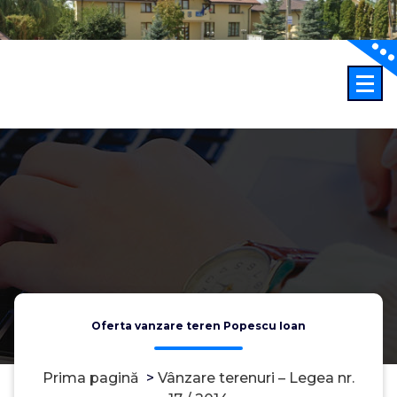
Sari
la
conținut
Oferta vanzare teren Popescu Ioan
Prima pagină
>
Vânzare terenuri – Legea nr.