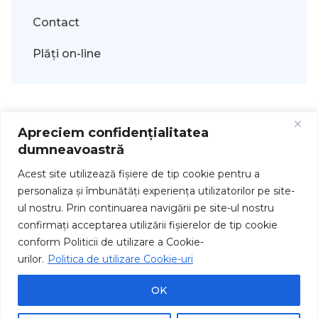
Contact
Plăți on-line
Apreciem confidențialitatea
dumneavoastră
Acest site utilizează fişiere de tip cookie pentru a
personaliza și îmbunătăți experiența utilizatorilor pe site-
ul nostru. Prin continuarea navigării pe site-ul nostru
Drepturi de autor © 2026
confirmați acceptarea utilizării fişierelor de tip cookie
conform Politicii de utilizare a Cookie-
urilor.
Politica de utilizare Cookie-uri
OK