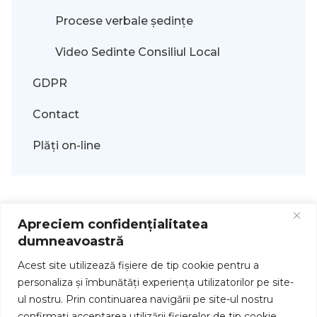
Procese verbale ședințe
Video Sedinte Consiliul Local
GDPR
Contact
Plăți on-line
Apreciem confidențialitatea
dumneavoastră
Acest site utilizează fişiere de tip cookie pentru a
personaliza și îmbunătăți experiența utilizatorilor pe site-
ul nostru. Prin continuarea navigării pe site-ul nostru
Drepturi de autor © 2026
confirmați acceptarea utilizării fişierelor de tip cookie