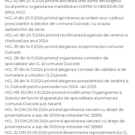
HCL 42 din 20.11.2024 privind alocarea unei sume din bugetul
local pentru organizarea manisfestarii DATINI SI OBICEIURI DE
ANUL NOU
HCL 41 din 20.11.2024 privind aprobarea acordarii unor cadouri
prescolarilor si elevilor din comuna Dulcesti, cu ocazia
sarbatorilor de iarna
HCL 40 din 20.11.2024 privind rectificarea bugetului de venituri si
cheltuieli pe anul 2024
HCL 39 din 14.11.2024 privind alegerea viceprimarului comunei
Dulcesti
HCL 38 din 14.11.2024 privind organizarea comisiilor de
specialitate ale CL al comunei Dulcesti
HCL 37 din 14.11.2024 privind alegerea comisiei de validare si de
numarare a voturilor CL Dulcesti
HCL 36 din 14.11.2024 privind alegerea presedintelui de sedinta a
CL Dulcesti pentru perioada nov 2024- ian 2025
HCL NR 35 DIN 3.10.2024 privind modificarea Organigramei si
Statului de functii al aparatului de specialitate al primarului
comunei Dulcesti jud. Neamt
HCL 34 DIN 25.09.2024 privind aprobarea vanzarii cu drept de
preemptiune a sup de 1000mp intravilan NC 52992
HCL. 33 DIN 25.09.2024 privind aprobarea vanzarii cu drept de
preemptiune a sup de 1000mp intravilan NC 52985
HCL 32 DIN 25.09.2024 privind desemnarea reprezentantului CL