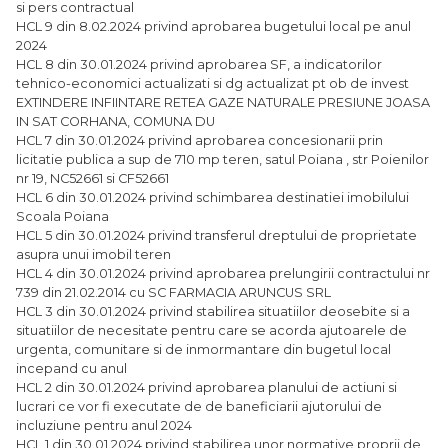
si pers contractual
HCL 9 din 8.02.2024 privind aprobarea bugetului local pe anul
2024
HCL 8 din 30.01.2024 privind aprobarea SF, a indicatorilor
tehnico-economici actualizati si dg actualizat pt ob de invest
EXTINDERE INFIINTARE RETEA GAZE NATURALE PRESIUNE JOASA
IN SAT CORHANA, COMUNA DU
HCL 7 din 30.01.2024 privind aprobarea concesionarii prin
licitatie publica a sup de 710 mp teren, satul Poiana , str Poienilor
nr 19, NC52661 si CF52661
HCL 6 din 30.01.2024 privind schimbarea destinatiei imobilului
Scoala Poiana
HCL 5 din 30.01.2024 privind transferul dreptului de proprietate
asupra unui imobil teren
HCL 4 din 30.01.2024 privind aprobarea prelungirii contractului nr
739 din 21.02.2014 cu SC FARMACIA ARUNCUS SRL
HCL 3 din 30.01.2024 privind stabilirea situatiilor deosebite si a
situatiilor de necesitate pentru care se acorda ajutoarele de
urgenta, comunitare si de inmormantare din bugetul local
incepand cu anul
HCL 2 din 30.01.2024 privind aprobarea planului de actiuni si
lucrari ce vor fi executate de de baneficiarii ajutorului de
incluziune pentru anul 2024
HCL 1 din 30.01.2024 privind stabilirea unor normative proprii de