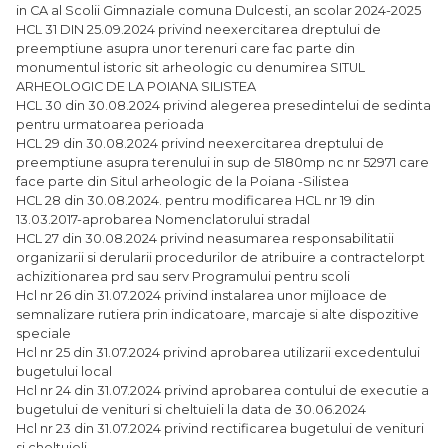
in CA al Scolii Gimnaziale comuna Dulcesti, an scolar 2024-2025
HCL 31 DIN 25.09.2024 privind neexercitarea dreptului de
preemptiune asupra unor terenuri care fac parte din
monumentul istoric sit arheologic cu denumirea SITUL
ARHEOLOGIC DE LA POIANA SILISTEA
HCL 30 din 30.08.2024 privind alegerea presedintelui de sedinta
pentru urmatoarea perioada
HCL 29 din 30.08.2024 privind neexercitarea dreptului de
preemptiune asupra terenului in sup de 5180mp nc nr 52971 care
face parte din Situl arheologic de la Poiana -Silistea
HCL 28 din 30.08.2024. pentru modificarea HCL nr 19 din
13.03.2017-aprobarea Nomenclatorului stradal
HCL 27 din 30.08.2024 privind neasumarea responsabilitatii
organizarii si derularii procedurilor de atribuire a contractelorpt
achizitionarea prd sau serv Programului pentru scoli
Hcl nr 26 din 31.07.2024 privind instalarea unor mijloace de
semnalizare rutiera prin indicatoare, marcaje si alte dispozitive
speciale
Hcl nr 25 din 31.07.2024 privind aprobarea utilizarii excedentului
bugetului local
Hcl nr 24 din 31.07.2024 privind aprobarea contului de executie a
bugetului de venituri si cheltuieli la data de 30.06.2024
Hcl nr 23 din 31.07.2024 privind rectificarea bugetului de venituri
si cheltuieli