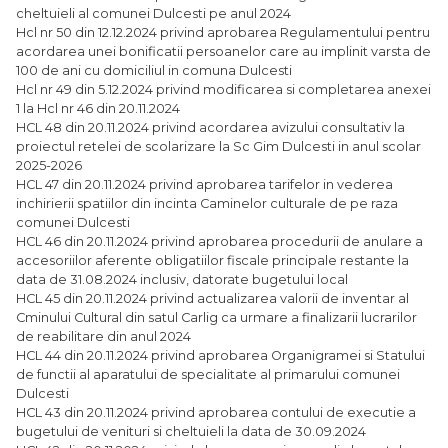
cheltuieli al comunei Dulcesti pe anul 2024
Hcl nr 50 din 12.12.2024 privind aprobarea Regulamentului pentru
acordarea unei bonificatii persoanelor care au implinit varsta de
100 de ani cu domiciliul in comuna Dulcesti
Hcl nr 49 din 5.12.2024 privind modificarea si completarea anexei
1 la Hcl nr 46 din 20.11.2024
HCL 48 din 20.11.2024 privind acordarea avizului consultativ la
proiectul retelei de scolarizare la Sc Gim Dulcesti in anul scolar
2025-2026
HCL 47 din 20.11.2024 privind aprobarea tarifelor in vederea
inchirierii spatiilor din incinta Caminelor culturale de pe raza
comunei Dulcesti
HCL 46 din 20.11.2024 privind aprobarea procedurii de anulare a
accesoriilor aferente obligatiilor fiscale principale restante la
data de 31.08.2024 inclusiv, datorate bugetului local
HCL 45 din 20.11.2024 privind actualizarea valorii de inventar al
Cminului Cultural din satul Carlig ca urmare a finalizarii lucrarilor
de reabilitare din anul 2024
HCL 44 din 20.11.2024 privind aprobarea Organigramei si Statului
de functii al aparatului de specialitate al primarului comunei
Dulcesti
HCL 43 din 20.11.2024 privind aprobarea contului de executie a
bugetului de venituri si cheltuieli la data de 30.09.2024