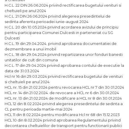
H.C.L. 22 DIN 26.06.2024 privind rectificarea bugetului venituri si
cheltuieli pe anul 2024
H.C.L. 21 DIN 26.06.2024 privind alegerea presedintelui de
sedinta aferenta perioadei iunie-august 2024
H.C.L. 20 din 10.05.2024 privind acordarea avizului de principiu
pentru participarea Comunei Dulcesti in parteneriat cu SG
Dulcesti
H.C.L. 19 din 29.04.2024. privind aprobarea documentatiei de
dezmembrare a unui imobil
H.C.L. 18 din 29.04.2024 privind repartizarea unor fonduri banesti
unitatilor de cult din comuna
H.C.L. 17 din 29.04.2024 privind aprobarea contului de executie la
data de 31.03.2024
Hcl nr 16 din 29.03.2024 privind rectificarea bugetului de venituri
si cheltuieli pe anul 2024
HCL nr. 15 din 21.02.2024 pentru revocarea HCL nr 7 din 30.01.2024
HCL nr. 14 din 21.02.2024. de revocare a HCL nr 6 din 30.01.2024
HCL nr. 13 din 21.02.2024 de modificare a HCL nr 8 din 30.01.2024
HCL 12 din 8.02.2024 privind alegerea presedintelui de sedinta a
CL pentru perioada martie-mai 2024
HCL 11 din 8.02.2024 pentru modificarea Hcl nr 68 din 15.12.2023
HCL 10 din 8.02.2024 privind aprobarea Regulamentului privind
decontarea cheltuielilor de transport pentru functionarii publici