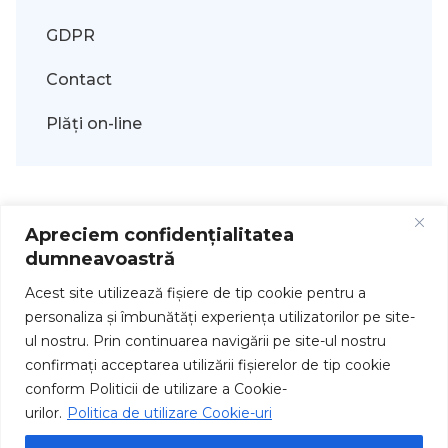
GDPR
Contact
Plăți on-line
Apreciem confidențialitatea
dumneavoastră
Acest site utilizează fişiere de tip cookie pentru a
personaliza și îmbunătăți experiența utilizatorilor pe site-
ul nostru. Prin continuarea navigării pe site-ul nostru
Drepturi de autor © 2026
confirmați acceptarea utilizării fişierelor de tip cookie
conform Politicii de utilizare a Cookie-
urilor.
Politica de utilizare Cookie-uri