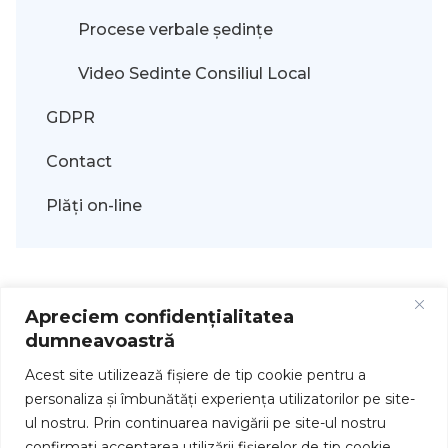
Procese verbale ședințe
Video Sedinte Consiliul Local
GDPR
Contact
Plăți on-line
Apreciem confidențialitatea
dumneavoastră
Acest site utilizează fişiere de tip cookie pentru a
personaliza și îmbunătăți experiența utilizatorilor pe site-
ul nostru. Prin continuarea navigării pe site-ul nostru
Drepturi de autor © 2026
confirmați acceptarea utilizării fişierelor de tip cookie