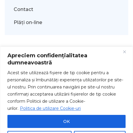
Contact
Plăți on-line
Apreciem confidențialitatea
dumneavoastră
Acest site utilizează fişiere de tip cookie pentru a
personaliza și îmbunătăți experiența utilizatorilor pe site-
ul nostru. Prin continuarea navigării pe site-ul nostru
Drepturi de autor © 2026
confirmați acceptarea utilizării fişierelor de tip cookie
conform Politicii de utilizare a Cookie-
urilor.
Politica de utilizare Cookie-uri
OK