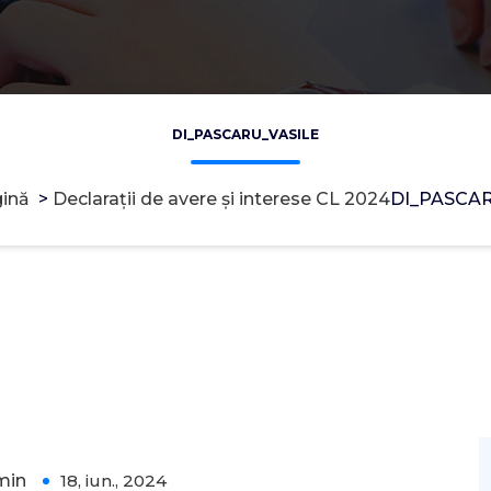
DI_PASCARU_VASILE
ină
>
Declarații de avere și interese CL 2024
DI_PASCA
min
18, iun., 2024
0