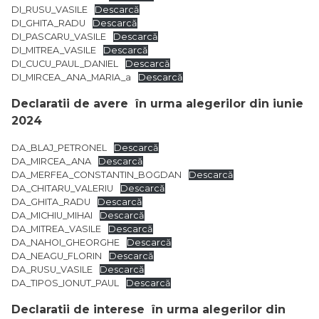
DI_RUSU_VASILE
Descarcă
DI_GHITA_RADU
Descarcă
DI_PASCARU_VASILE
Descarcă
DI_MITREA_VASILE
Descarcă
DI_CUCU_PAUL_DANIEL
Descarcă
DI_MIRCEA_ANA_MARIA_a
Descarcă
Declaratii de avere în urma alegerilor din iunie
2024
DA_BLAJ_PETRONEL
Descarcă
DA_MIRCEA_ANA
Descarcă
DA_MERFEA_CONSTANTIN_BOGDAN
Descarcă
DA_CHITARU_VALERIU
Descarcă
DA_GHITA_RADU
Descarcă
DA_MICHIU_MIHAI
Descarcă
DA_MITREA_VASILE
Descarcă
DA_NAHOI_GHEORGHE
Descarcă
DA_NEAGU_FLORIN
Descarcă
DA_RUSU_VASILE
Descarcă
DA_TIPOS_IONUT_PAUL
Descarcă
Declaratii de interese în urma alegerilor din