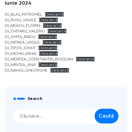
iunie 2024
DI_BLAJ_PETRONEL
Descarcă
DI_RUSU_VASILE
Descarcă
DI_NEAGU_FLORIN
Descarcă
DI_CHITARU_VALERIU
Descarcă
DI_GHITA_RADU
Descarcă
DI_MITREA_VASILE
Descarcă
DI_TIPOS_IONUT
Descarcă
DI_MICHIU_MIHAI
Descarcă
DI_MERFEA_CONSTANTIN_BOGDAN
Descarcă
DI_MIRCEA_ANA
Descarcă
DI_NAHOI_GHEORGHE
Descarcă
Search
Caută
după: