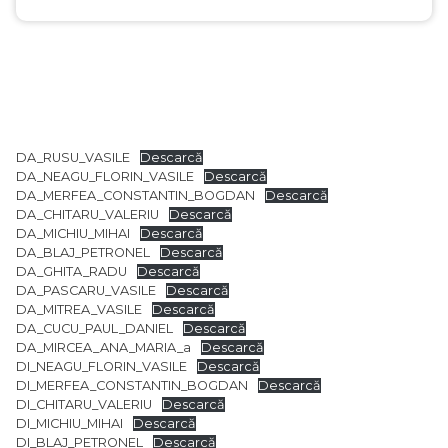
DA_RUSU_VASILE
Descarcă
DA_NEAGU_FLORIN_VASILE
Descarcă
DA_MERFEA_CONSTANTIN_BOGDAN
Descarcă
DA_CHITARU_VALERIU
Descarcă
DA_MICHIU_MIHAI
Descarcă
DA_BLAJ_PETRONEL
Descarcă
DA_GHITA_RADU
Descarcă
DA_PASCARU_VASILE
Descarcă
DA_MITREA_VASILE
Descarcă
DA_CUCU_PAUL_DANIEL
Descarcă
DA_MIRCEA_ANA_MARIA_a
Descarcă
DI_NEAGU_FLORIN_VASILE
Descarcă
DI_MERFEA_CONSTANTIN_BOGDAN
Descarcă
DI_CHITARU_VALERIU
Descarcă
DI_MICHIU_MIHAI
Descarcă
DI_BLAJ_PETRONEL
Descarcă