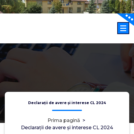
Sari
la
conținut
Declarații de avere și interese CL 2024
Prima pagină
>
Declarații de avere și interese CL 2024