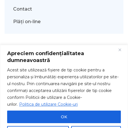
Contact
Plăți on-line
Apreciem confidențialitatea
dumneavoastră
Acest site utilizează fişiere de tip cookie pentru a
personaliza și îmbunătăți experiența utilizatorilor pe site-
ul nostru. Prin continuarea navigării pe site-ul nostru
Drepturi de autor © 2026
confirmați acceptarea utilizării fişierelor de tip cookie
conform Politicii de utilizare a Cookie-
urilor.
Politica de utilizare Cookie-uri
OK