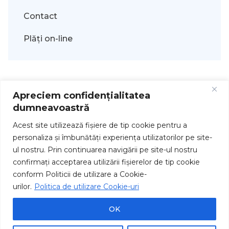
Contact
Plăți on-line
Apreciem confidențialitatea
dumneavoastră
Acest site utilizează fişiere de tip cookie pentru a
personaliza și îmbunătăți experiența utilizatorilor pe site-
ul nostru. Prin continuarea navigării pe site-ul nostru
Drepturi de autor © 2026
confirmați acceptarea utilizării fişierelor de tip cookie
conform Politicii de utilizare a Cookie-
urilor.
Politica de utilizare Cookie-uri
OK