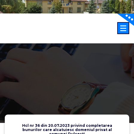
Sari
la
conținut
Hcl nr 36 din 20.07.2023 privind completarea
bunurilor care alcatuiesc domeniul privat al
comunei Dulcesti