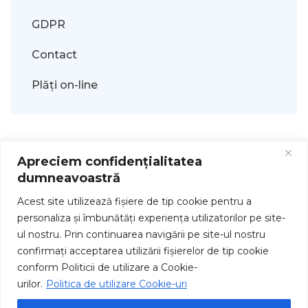
GDPR
Contact
Plăți on-line
Apreciem confidențialitatea
dumneavoastră
Acest site utilizează fişiere de tip cookie pentru a
personaliza și îmbunătăți experiența utilizatorilor pe site-
ul nostru. Prin continuarea navigării pe site-ul nostru
Drepturi de autor © 2026
confirmați acceptarea utilizării fişierelor de tip cookie
conform Politicii de utilizare a Cookie-
urilor.
Politica de utilizare Cookie-uri