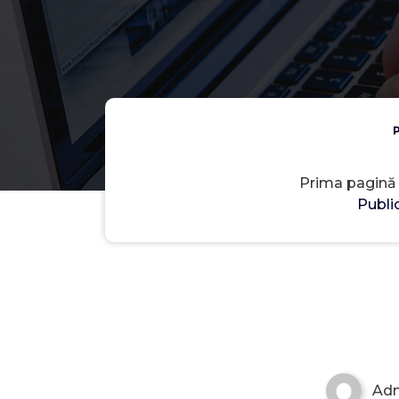
P
Prima pagină
Publi
Ad