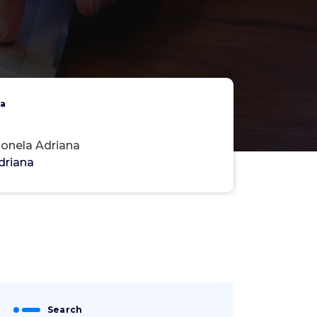
na
 Ionela Adriana
driana
Search