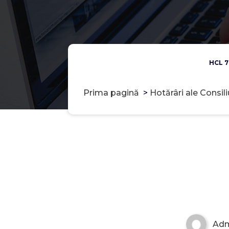
HCL 7
Prima pagină
>
Hotărâri ale Consil
Ad