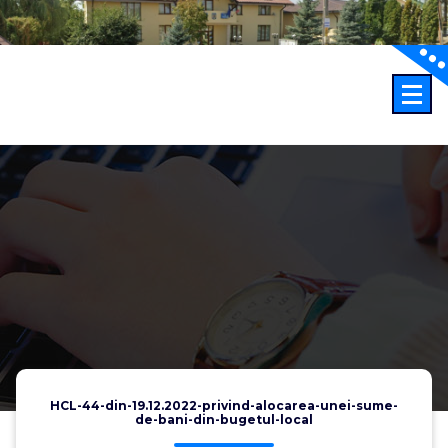
Sari
la
conținut
HCL-44-din-19.12.2022-privind-alocarea-unei-sume-
de-bani-din-bugetul-local