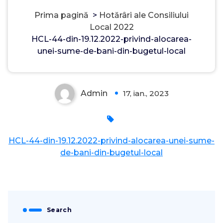
Prima pagină
>
Hotărâri ale Consiliului
Local 2022
HCL-44-din-19.12.2022-privind-alocarea-
unei-sume-de-bani-din-bugetul-local
Admin
17, ian., 2023
0
HCL-44-din-19.12.2022-privind-alocarea-unei-sume-
de-bani-din-bugetul-local
Search