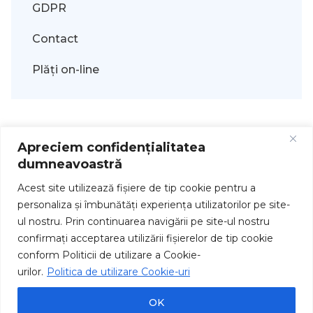
GDPR
Contact
Plăți on-line
Apreciem confidențialitatea
dumneavoastră
Acest site utilizează fişiere de tip cookie pentru a
personaliza și îmbunătăți experiența utilizatorilor pe site-
ul nostru. Prin continuarea navigării pe site-ul nostru
Drepturi de autor © 2026
confirmați acceptarea utilizării fişierelor de tip cookie
conform Politicii de utilizare a Cookie-
urilor.
Politica de utilizare Cookie-uri
OK