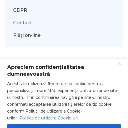
GDPR
Contact
Plăți on-line
Apreciem confidențialitatea
dumneavoastră
Acest site utilizează fişiere de tip cookie pentru a
personaliza și îmbunătăți experiența utilizatorilor pe site-
ul nostru. Prin continuarea navigării pe site-ul nostru
Drepturi de autor © 2026
confirmați acceptarea utilizării fişierelor de tip cookie
conform Politicii de utilizare a Cookie-
urilor.
Politica de utilizare Cookie-uri