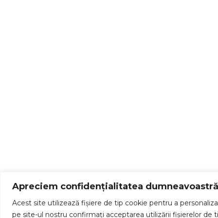
Apreciem confidențialitatea dumneavoastr
Acest site utilizează fişiere de tip cookie pentru a personaliza
pe site-ul nostru confirmați acceptarea utilizării fişierelor de 