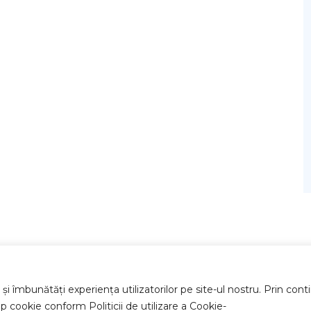
ă
 și îmbunătăți experiența utilizatorilor pe site-ul nostru. Prin cont
Drepturi de autor © 2026
tip cookie conform Politicii de utilizare a Cookie-