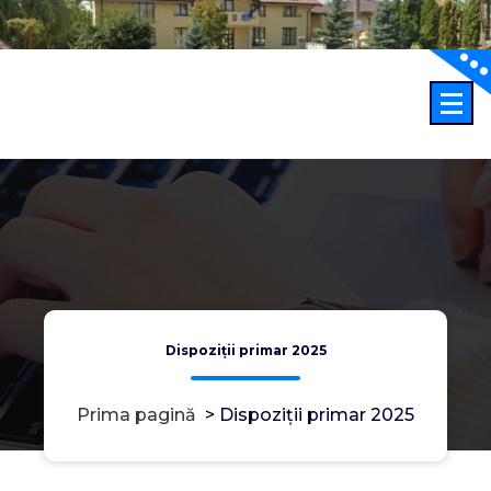
Sari
la
conținut
Dispoziții primar 2025
Prima pagină
>
Dispoziții primar 2025