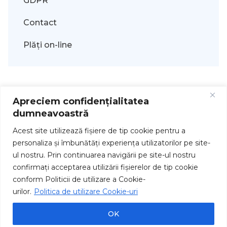
GDPR
Contact
Plăți on-line
Apreciem confidențialitatea
dumneavoastră
Acest site utilizează fişiere de tip cookie pentru a
personaliza și îmbunătăți experiența utilizatorilor pe site-
ul nostru. Prin continuarea navigării pe site-ul nostru
Drepturi de autor © 2026
confirmați acceptarea utilizării fişierelor de tip cookie
conform Politicii de utilizare a Cookie-
urilor.
Politica de utilizare Cookie-uri
OK