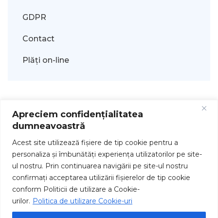
GDPR
Contact
Plăți on-line
Apreciem confidențialitatea
dumneavoastră
Acest site utilizează fişiere de tip cookie pentru a
personaliza și îmbunătăți experiența utilizatorilor pe site-
ul nostru. Prin continuarea navigării pe site-ul nostru
Drepturi de autor © 2026
confirmați acceptarea utilizării fişierelor de tip cookie
conform Politicii de utilizare a Cookie-
urilor.
Politica de utilizare Cookie-uri