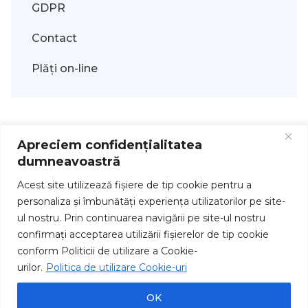
GDPR
Contact
Plăți on-line
Apreciem confidențialitatea
dumneavoastră
Acest site utilizează fişiere de tip cookie pentru a
personaliza și îmbunătăți experiența utilizatorilor pe site-
ul nostru. Prin continuarea navigării pe site-ul nostru
Drepturi de autor © 2026
confirmați acceptarea utilizării fişierelor de tip cookie
conform Politicii de utilizare a Cookie-
urilor.
Politica de utilizare Cookie-uri
OK