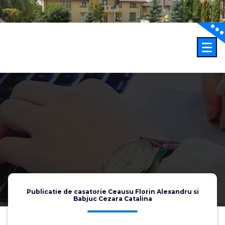
Sari
la
conținut
Publicatie de casatorie Ceausu Florin Alexandru si
Babjuc Cezara Catalina