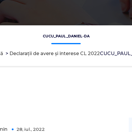
CUCU_PAUL_DANIEL-DA
nă
>
Declarații de avere și interese CL 2022
CUCU_PAUL_
min
28, iul., 2022
0