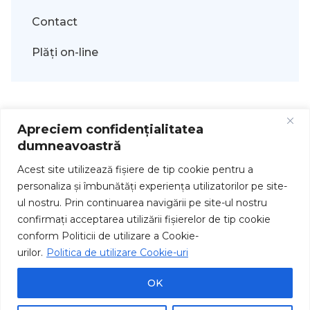
Contact
Plăți on-line
Apreciem confidențialitatea
dumneavoastră
Acest site utilizează fişiere de tip cookie pentru a
personaliza și îmbunătăți experiența utilizatorilor pe site-
ul nostru. Prin continuarea navigării pe site-ul nostru
Drepturi de autor © 2026
confirmați acceptarea utilizării fişierelor de tip cookie
conform Politicii de utilizare a Cookie-
urilor.
Politica de utilizare Cookie-uri
OK