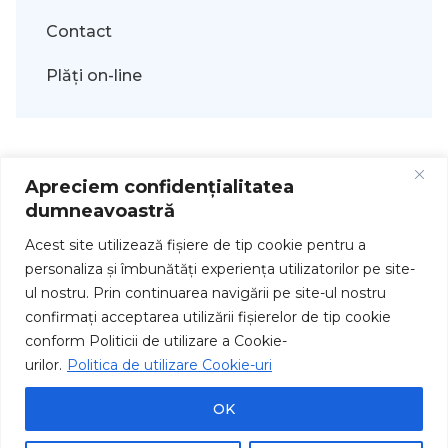
Contact
Plăți on-line
Apreciem confidențialitatea
dumneavoastră
Acest site utilizează fişiere de tip cookie pentru a
personaliza și îmbunătăți experiența utilizatorilor pe site-
ul nostru. Prin continuarea navigării pe site-ul nostru
Drepturi de autor © 2026
confirmați acceptarea utilizării fişierelor de tip cookie
conform Politicii de utilizare a Cookie-
urilor.
Politica de utilizare Cookie-uri
OK