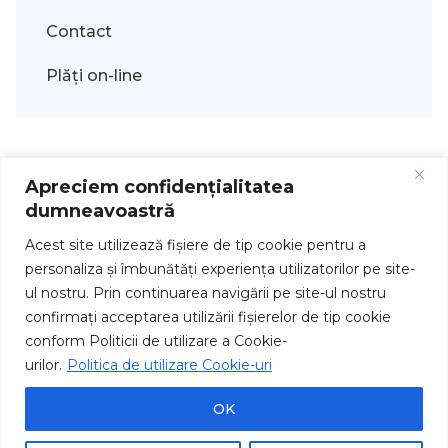
Contact
Plăți on-line
Apreciem confidențialitatea
dumneavoastră
Acest site utilizează fişiere de tip cookie pentru a
personaliza și îmbunătăți experiența utilizatorilor pe site-
ul nostru. Prin continuarea navigării pe site-ul nostru
Drepturi de autor © 2026
confirmați acceptarea utilizării fişierelor de tip cookie
conform Politicii de utilizare a Cookie-
urilor.
Politica de utilizare Cookie-uri
OK