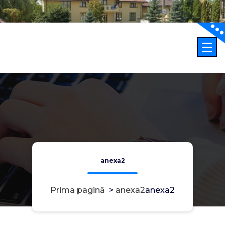
Sari
la
conținut
anexa2
Prima pagină
>
anexa2
anexa2