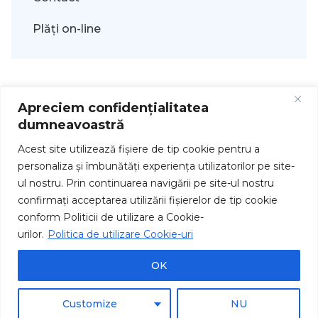
Plăți on-line
Apreciem confidențialitatea
dumneavoastră
Acest site utilizează fişiere de tip cookie pentru a
personaliza și îmbunătăți experiența utilizatorilor pe site-
ul nostru. Prin continuarea navigării pe site-ul nostru
Drepturi de autor © 2026
confirmați acceptarea utilizării fişierelor de tip cookie
conform Politicii de utilizare a Cookie-
urilor.
Politica de utilizare Cookie-uri
OK
Customize
NU