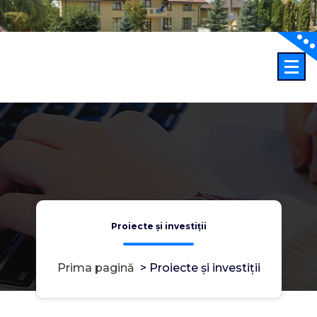
Sari
la
conținut
Proiecte și investiții
Prima pagină
>
Proiecte și investiții