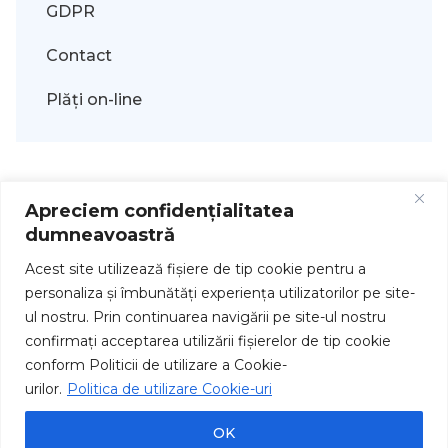
GDPR
Contact
Plăți on-line
Apreciem confidențialitatea
dumneavoastră
Acest site utilizează fişiere de tip cookie pentru a
personaliza și îmbunătăți experiența utilizatorilor pe site-
ul nostru. Prin continuarea navigării pe site-ul nostru
Drepturi de autor © 2026
confirmați acceptarea utilizării fişierelor de tip cookie
conform Politicii de utilizare a Cookie-
urilor.
Politica de utilizare Cookie-uri
OK