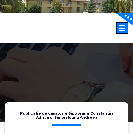
Sari
la
conținut
Publicatie de casatorie Sipoteanu Constantin
Adrian si Simon Ioana Andreea